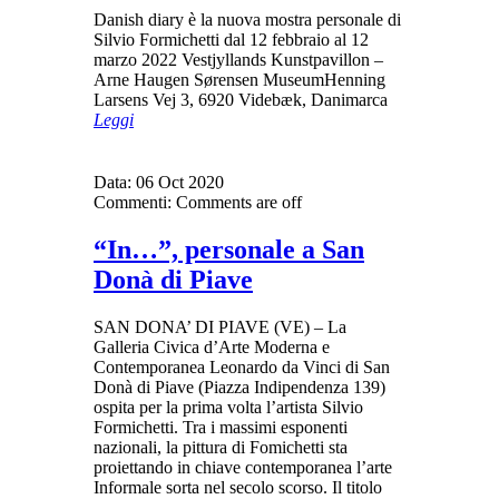
Danish diary è la nuova mostra personale di
Silvio Formichetti dal 12 febbraio al 12
marzo 2022 Vestjyllands Kunstpavillon –
Arne Haugen Sørensen MuseumHenning
Larsens Vej 3, 6920 Videbæk, Danimarca
Leggi
Data:
06 Oct 2020
Commenti:
Comments are off
“In…”, personale a San
Donà di Piave
SAN DONA’ DI PIAVE (VE) – La
Galleria Civica d’Arte Moderna e
Contemporanea Leonardo da Vinci di San
Donà di Piave (Piazza Indipendenza 139)
ospita per la prima volta l’artista Silvio
Formichetti. Tra i massimi esponenti
nazionali, la pittura di Fomichetti sta
proiettando in chiave contemporanea l’arte
Informale sorta nel secolo scorso. Il titolo