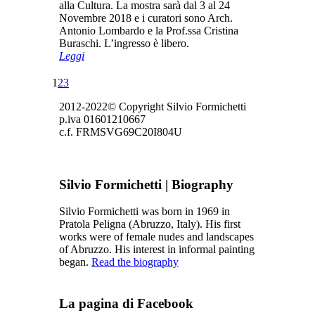
alla Cultura. La mostra sarà dal 3 al 24
Novembre 2018 e i curatori sono Arch.
Antonio Lombardo e la Prof.ssa Cristina
Buraschi. L’ingresso è libero.
Leggi
1
2
3
2012-2022© Copyright Silvio Formichetti
p.iva 01601210667
c.f. FRMSVG69C20I804U
Silvio Formichetti | Biography
Silvio Formichetti was born in 1969 in
Pratola Peligna (Abruzzo, Italy). His first
works were of female nudes and landscapes
of Abruzzo. His interest in informal painting
began.
Read the biography
La pagina di Facebook