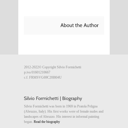
2012-2022© Copyright Silvio Formichetti
p.iva 01601210667
c.f. FRMSVG69C20I804U
Silvio Formichetti was born in 1969 in Pratola Peligna
(Abruzzo, Italy). His first works were of female nudes and
landscapes of Abruzzo. His interest in informal painting
began.
Read the biography