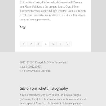
Si è parlato di arte, di informale, della mostra di Pescara
con Mario Schifano e dei progetti futuri. Oggi Silvio
Formichetti è stato ospite del Tg2 Insieme. Non si è riusciti
a realizzare una performance dal vivo ma ci si è lasciati con
un prossimo appuntamento.
Leggi
1
2
3
4
5
6
7
2012-2022© Copyright Silvio Formichetti
p.iva 01601210667
c.f. FRMSVG69C20I804U
Silvio Formichetti was born in 1969 in Pratola Peligna
(Abruzzo, Italy). His first works were of female nudes and
landscapes of Abruzzo. His interest in informal painting