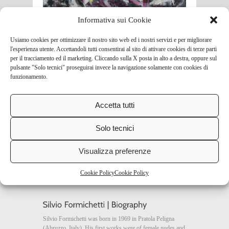
Informativa sui Cookie
Usiamo cookies per ottimizzare il nostro sito web ed i nostri servizi e per migliorare
l'esperienza utente. Accettandoli tutti consentirai al sito di attivare cookies di terze parti
109×80 cm
per il tracciamento ed il marketing. Cliccando sulla X posta in alto a destra, oppure sul
pulsante "Solo tecnici" proseguirai invece la navigazione solamente con cookies di
funzionamento.
Data:
January 13, 2022
Accetta tutti
Solo tecnici
2012-2022© Copyright Silvio Formichetti
Visualizza preferenze
p.iva 01601210667
c.f. FRMSVG69C20I804U
Cookie Policy
Cookie Policy
Silvio Formichetti was born in 1969 in Pratola Peligna
(Abruzzo, Italy). His first works were of female nudes and