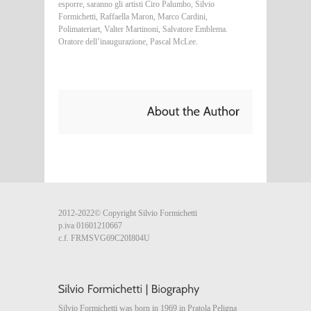
esporre, saranno gli artisti Ciro Palumbo, Silvio
Formichetti, Raffaella Maron, Marco Cardini,
Polimateriart, Valter Martinoni, Salvatore Emblema.
Oratore dell’inaugurazione, Pascal McLee.
2012-2022© Copyright Silvio Formichetti
p.iva 01601210667
c.f. FRMSVG69C20I804U
Silvio Formichetti was born in 1969 in Pratola Peligna